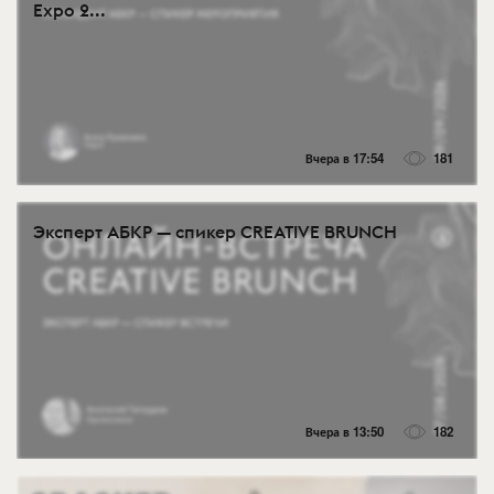
Expo 2...
Вчера в 17:54
181
Эксперт АБКР — спикер CREATIVE BRUNCH
Вчера в 13:50
182