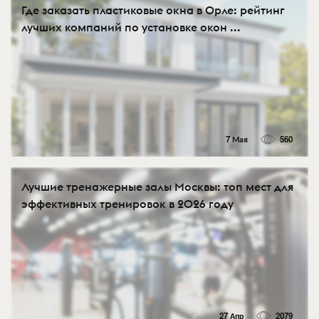
Где заказать пластиковые окна в Орле: рейтинг
лучших компаний по установке окон ...
7 Мая
560
Лучшие тренажерные залы Москвы: топ мест для
эффективных тренировок в 2026 году
27 Апр
2079