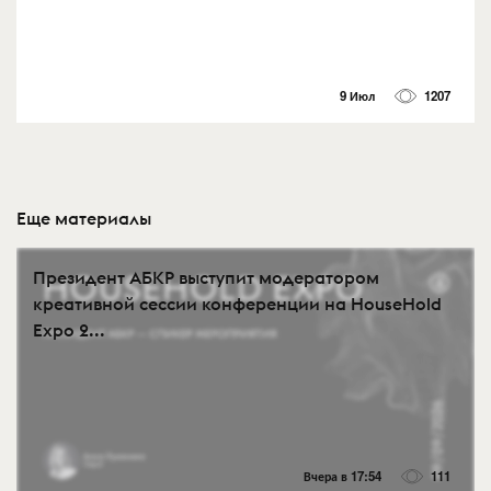
9 Июл
1207
Еще материалы
Президент АБКР выступит модератором
креативной сессии конференции на HouseHold
Expo 2...
Вчера в 17:54
111