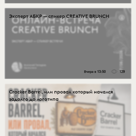
Эксперт АБКР — спикер CREATIVE BRUNCH
Вчера в 13:50
129
Cracker Barrel, или провал который начался
задолго до логотипа