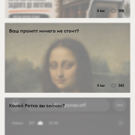
4 Авг
306
Ваш промпт ничего не стоит?
4 Авг
343
Какой Ротко вы сейчас?