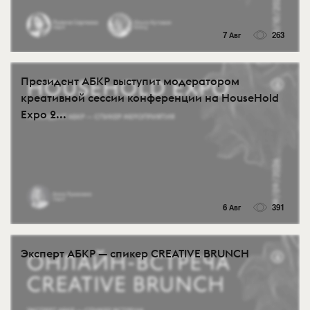
7 Авг
263
Президент АБКР выступит модератором
креативной сессии конференции на HouseHold
Expo 2...
6 Авг
391
Эксперт АБКР — спикер CREATIVE BRUNCH