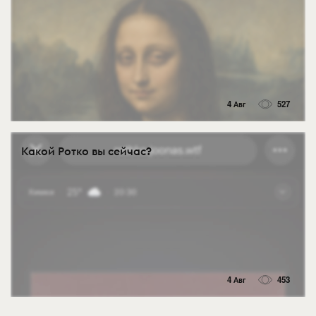
4 Авг
527
Какой Ротко вы сейчас?
4 Авг
453