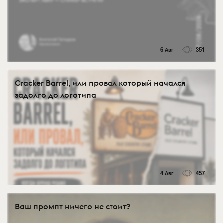
6 Авг
351
Cracker Barrel, или провал который начался
задолго до логотипа
4 Авг
457
Ваш промпт ничего не стоит?