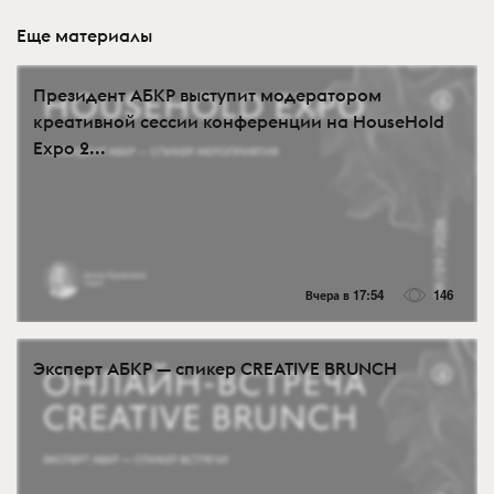
Еще материалы
Президент АБКР выступит модератором
креативной сессии конференции на HouseHold
Expo 2...
Вчера в 17:54
146
Эксперт АБКР — спикер CREATIVE BRUNCH