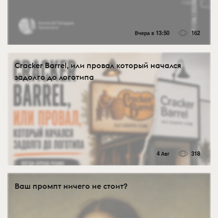
Вчера в 13:50
162
Cracker Barrel, или провал который начался
задолго до логотипа
4 Авг
318
Ваш промпт ничего не стоит?