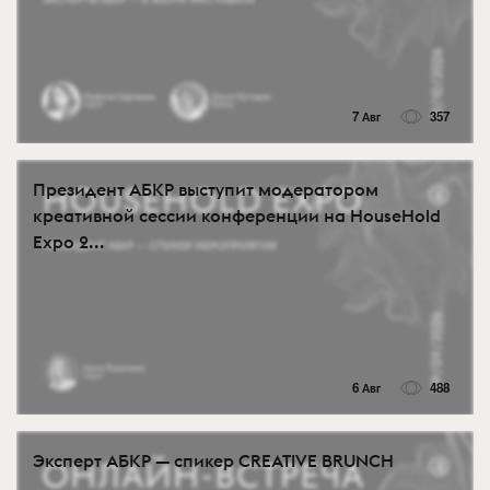
7 Авг
357
Президент АБКР выступит модератором
креативной сессии конференции на HouseHold
Expo 2...
6 Авг
488
Эксперт АБКР — спикер CREATIVE BRUNCH