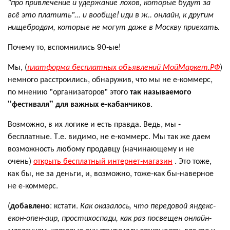
"про привлечение и удержание лохов, которые будут за
всё это платить"... и вообще! иди в ж.. онлайн, к другим
нищебродам, которые не могут даже в Москву приехать.
Почему то, вспомнились 90-ые!
Мы, (
платформа бесплатных объявлений МойМаркет.РФ
)
немного расстроились, обнаружив, что мы не е-коммерс,
по мнению "организаторов" этого
так называемого
"фестиваля" для важных е-кабанчиков
.
Возможно, в их логике и есть правда. Ведь, мы -
бесплатные. Т.е. видимо, не е-коммерс. Мы так же даем
возможность любому продавцу (начинающему и не
очень)
открыть бесплатный интернет-магазин
. Это тоже,
как бы, не за деньги, и, возможно, тоже-как бы-наверное
не е-коммерс.
(
добавлено
: кстати.
Как оказалось, что передовой яндекс-
екон-опен-аир, простихоспади, как раз посвещен онлайн-
магазинам, которые они придумали открывать где то у