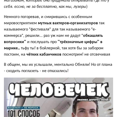
себя. ессно, не за бесплатно, как мы, лузеры
)
Немного погоревав, и смирившись с особенным
мировосприятием
мутных
вахтеров-организаторов
так
называемого "фестиваля" для так называемого "е-
коммерса", решили... раз уж нам не дадут "
обкашлять
вопросики"
и послушать про
"трёхзначные цифры" в
марике..
тьфу ты! в бойлерной, так хотя бы за забором
постоим, на
чётких кабанчиков
посмотрим! не отсвечивая
В общем, мы их услышали, ментально Обняли! Но от плана
- сходить поглазеть - не отказались!