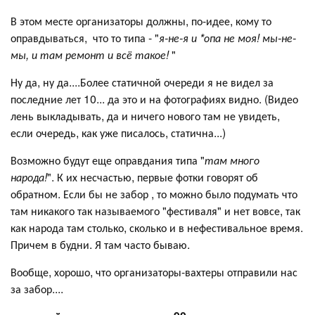
В этом месте организаторы должны, по-идее, кому то
оправдываться, что то типа - "
я-не-я и *опа не моя! мы-не-
мы, и там ремонт и всё такое!
"
Ну да, ну да....Более статичной очереди я не видел за
последние лет 10... да это и на фотографиях видно. (Видео
лень выкладывать, да и ничего нового там не увидеть,
если очередь, как уже писалось, статична...)
Возможно будут еще оправдания типа "
там много
народа!
". К их несчастью, первые фотки говорят об
обратном. Если бы не забор , то можно было подумать что
там никакого так называемого "фестиваля" и нет вовсе, так
как народа там столько, сколько и в нефестивальное время.
Причем в будни. Я там часто бываю.
Вообще, хорошо, что организаторы-вахтеры отправили нас
за забор....