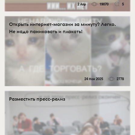
2 Апр
19070
5
Открыть интернет-магазин за минуту? Легко.
Не надо паниковать и плакать!
24 Ноя 2025
2778
Разместить пресс-релиз