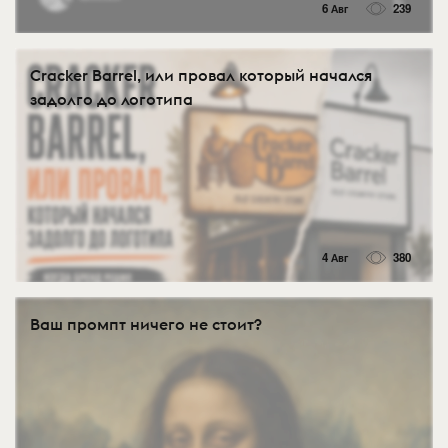
6 Авг
239
Cracker Barrel, или провал который начался
задолго до логотипа
4 Авг
380
Ваш промпт ничего не стоит?