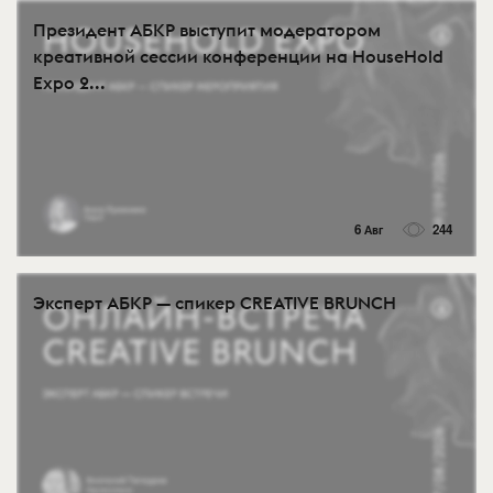
Президент АБКР выступит модератором
креативной сессии конференции на HouseHold
Expo 2...
6 Авг
244
Эксперт АБКР — спикер CREATIVE BRUNCH