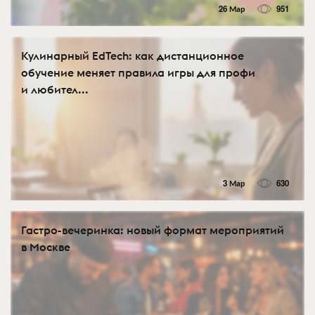
26 Мар
951
Кулинарный EdTech: как дистанционное
обучение меняет правила игры для профи
и любител...
3 Мар
630
Гастро-вечеринка: новый формат мероприятий
в Москве