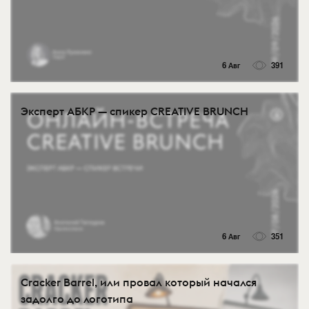
6 Авг
391
Эксперт АБКР — спикер CREATIVE BRUNCH
6 Авг
351
Cracker Barrel, или провал который начался
задолго до логотипа