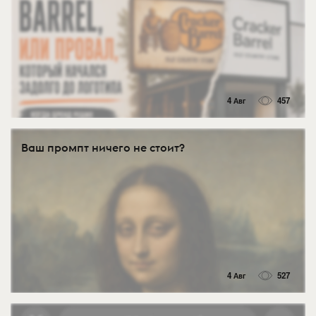
4 Авг
457
Ваш промпт ничего не стоит?
4 Авг
527