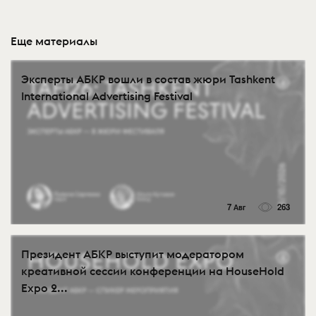
Еще материалы
Эксперты АБКР вошли в состав жюри Tashkent
International Advertising Festival
7 Авг
263
Президент АБКР выступит модератором
креативной сессии конференции на HouseHold
Expo 2...