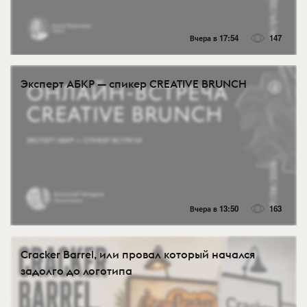
Вчера в 17:54
147
Эксперт АБКР — спикер CREATIVE BRUNCH
Вчера в 13:50
163
Cracker Barrel, или провал который начался
задолго до логотипа