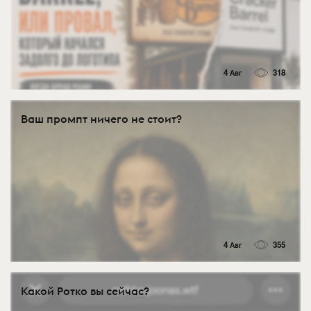
4 Авг
318
Ваш промпт ничего не стоит?
4 Авг
355
Какой Ротко вы сейчас?