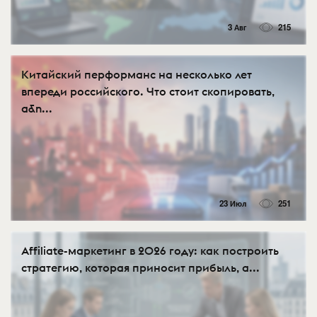
3 Авг
215
Китайский перформанс на несколько лет
впереди российского. Что стоит скопировать,
а&n...
23 Июл
251
Affiliate-маркетинг в 2026 году: как построить
стратегию, которая приносит прибыль, а...