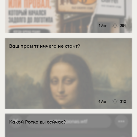
4 Авг
284
Ваш промпт ничего не стоит?
4 Авг
312
Какой Ротко вы сейчас?