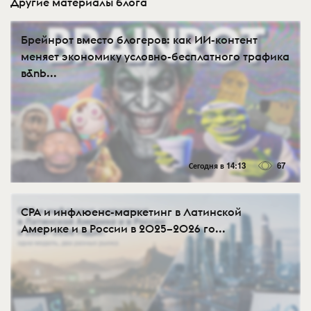
Другие материалы блога
Брейнрот вместо блогеров: как ИИ-контент
меняет экономику условно-бесплатного трафика
в&nb...
Сегодня в 14:13
67
CPA и инфлюенс-маркетинг в Латинской
Америке и в России в 2025–2026 го...