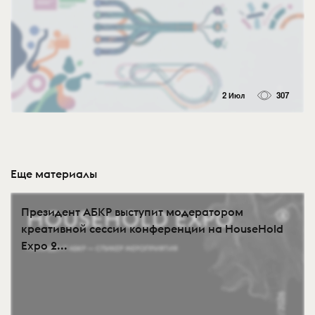
2 Июл
307
Еще материалы
Президент АБКР выступит модератором
креативной сессии конференции на HouseHold
Expo 2...