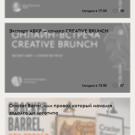
Сегодня в 17:54
58
Эксперт АБКР — спикер CREATIVE BRUNCH
Сегодня в 13:50
87
Cracker Barrel, или провал который начался
задолго до логотипа