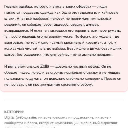
Главная ошибка, которую я вижу в таких офферах — люди
пытаются продавать одежду как будто это гаджеты или хайповые
штуки. А тут всё наоборот: человек не принимает импульсных
решений, он собирает себе гардероб, сверяет, думает,
возвращается. И если ты пытаешься его торопить или перегружать,
ты просто теряешь его на ровном месте. По факту, это модель, где
выигрывает не тот, у кого «самый креативный креатив», а тот, у
кого самый чистый путь до выбора. Без лишнего шума, без лишних
шагов, без ощущения, что ему сейчас что-то активно продают.
И вот в этом смысле Zolla — довольно честный оффер. Он не
обещает чудес, но если выстроить нормальную связку и не мешать
пользователю думать, он довольно стабильно конвертит. Просто он
не про азарт, он про аккуратную системную работу.
КАТЕГОРИИ:
Digital (web-дизайн, интернет-реклама и продвижение, интернет-
сообщества и блоги, интернет-коммуникации, мобильный маркетинг,
реклама на цифровых экранах)