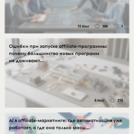
15 Июл
388
1
Ошибки при запуске affiliate-программы:
почему большинство новых программ
не доживают...
8 Июл
216
AI в affiliate-маркетинге: где автоматизация уже
работает, а где она только масш...