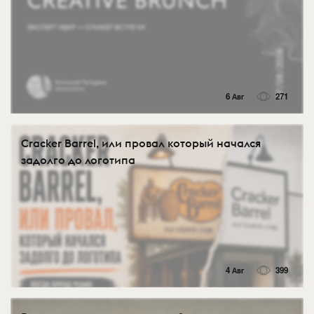
6 Авг
271
Cracker Barrel, или провал который начался
задолго до логотипа
4 Авг
399