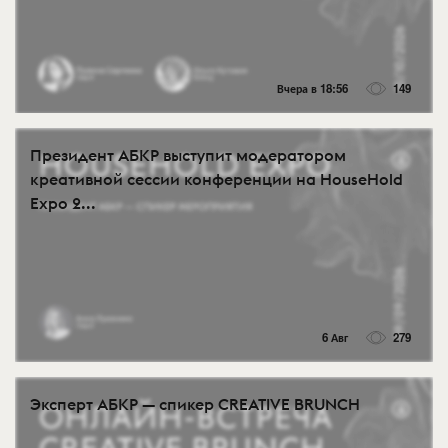
Вчера в 18:56
149
Президент АБКР выступит модератором
креативной сессии конференции на HouseHold
Expo 2...
6 Авг
279
Эксперт АБКР — спикер CREATIVE BRUNCH