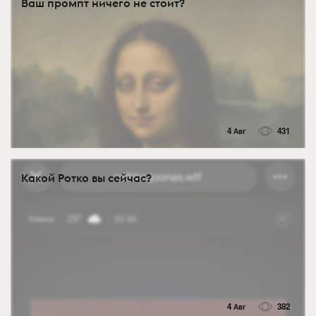
Ваш промпт ничего не стоит?
4 Авг
431
Какой Ротко вы сейчас?
4 Авг
382