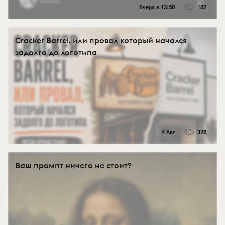
Вчера в 13:50
182
Cracker Barrel, или провал который начался
задолго до логотипа
4 Авг
326
Ваш промпт ничего не стоит?