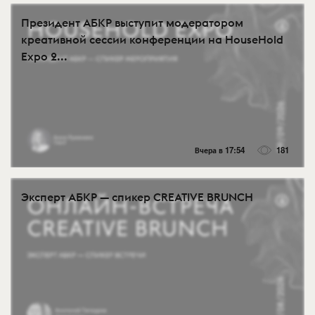
Президент АБКР выступит модератором
креативной сессии конференции на HouseHold
Expo 2...
Вчера в 17:54
181
Эксперт АБКР — спикер CREATIVE BRUNCH