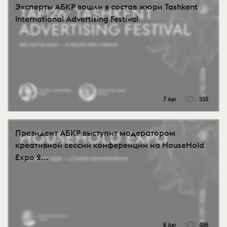
Эксперты АБКР вошли в состав жюри Tashkent
International Advertising Festival
7 Авг
355
Президент АБКР выступит модератором
креативной сессии конференции на HouseHold
Expo 2...
6 Авг
486