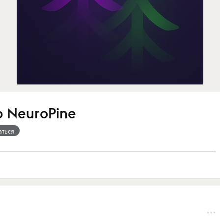
 NeuroPine
аться