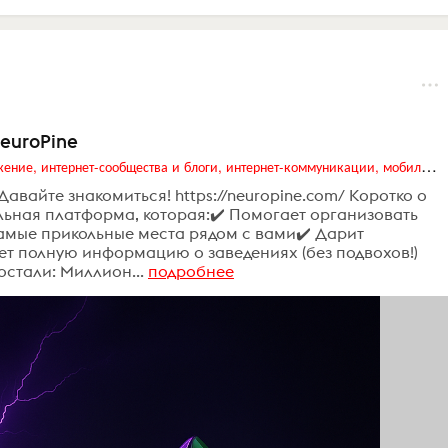
euroPine
Digital (web-дизайн, интернет-реклама и продвижение, интернет-сообщества и блоги, интернет-коммуникации, мобильный маркетинг, реклама на цифровых экранах)
 Давайте знакомиться! https://neuropine.com/ Коротко о
ельная платформа, которая:✔️ Помогает организовать
самые прикольные места рядом с вами✔️ Дарит
ет полную информацию о заведениях (без подвохов!)
остали: Миллион...
подробнее