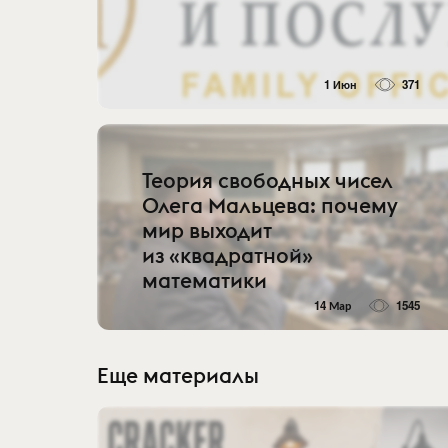
1 Июн
371
Теория свободных чисел
Олега Мальцева: почему
мир выходит
из «квадратной»
математики
14 Мар
1545
Еще материалы