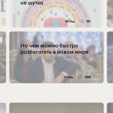
не шутка
30 Мар
787
На чем можно быстро
разбогатеть в новом мире
13 Мар
2488