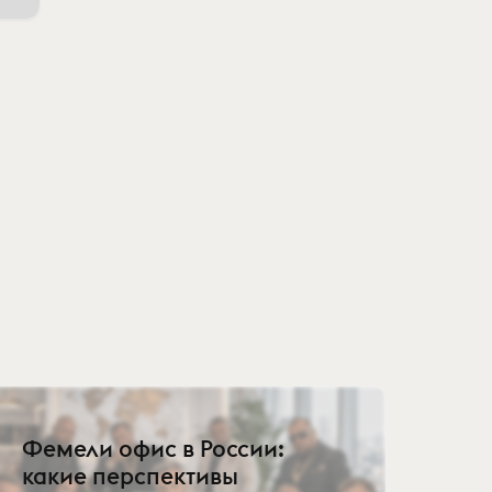
Фемели офис в России:
какие перспективы