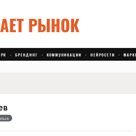
ев
аться