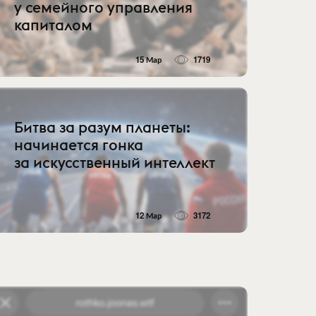
у семейного управления
капиталом
15 Мар
1719
Битва за разум планеты:
начинается гонка
за искусственный интеллект
12 Мар
3172