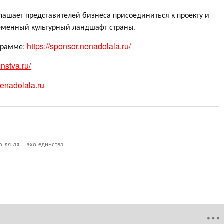
ашает представителей бизнеса присоединиться к проекту и
еменный культурный ландшафт страны.
грамме:
https://sponsor.nenadolala.ru/
instva.ru/
nadolala.ru
о ля ля
эхо единства