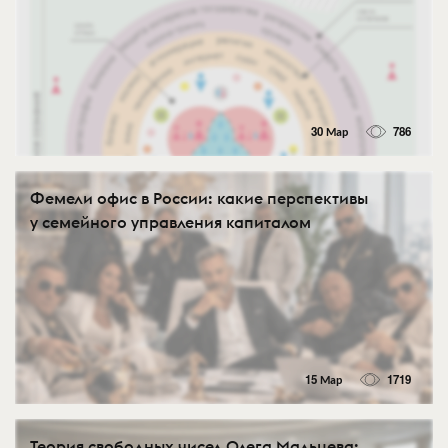
30 Мар
786
Фемели офис в России: какие перспективы
у семейного управления капиталом
15 Мар
1719
Теория свободных чисел Олега Мальцева: