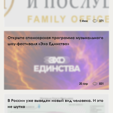
1 Июн
371
Открыта спонсорская программа музыкального
шоу-фестиваля «Эхо Единства»
20 Апр
831
В России уже выведен новый вид человека. И это
не шутка