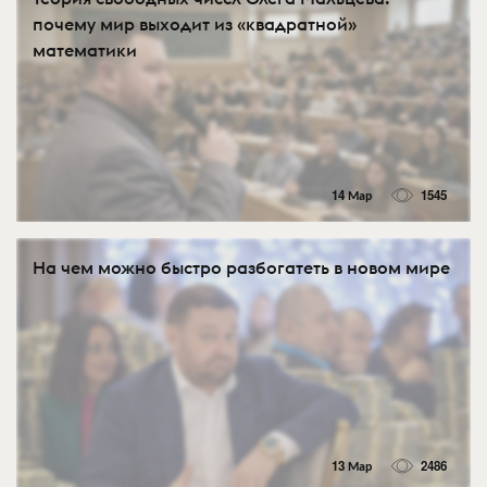
почему мир выходит из «квадратной»
математики
14 Мар
1545
На чем можно быстро разбогатеть в новом мире
13 Мар
2486