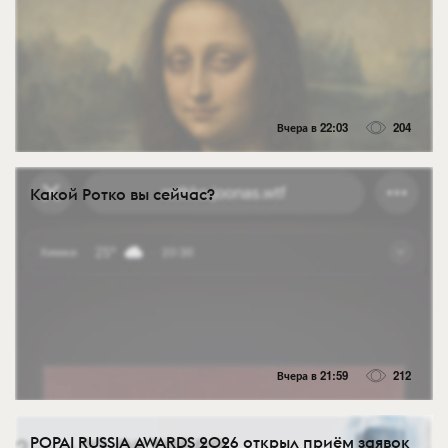
Вчера в 22:03
204
Какой Ротко вы сейчас?
Вчера в 21:59
212
POPAI RUSSIA AWARDS 2026 открыл приём заявок