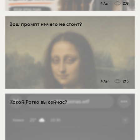
4 Авг
209
Ваш промпт ничего не стоит?
4 Авг
215
Какой Ротко вы сейчас?