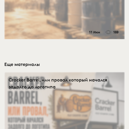
11 Июн
169
Еще материалы
Cracker Barrel, или провал который начался
задолго до логотипа