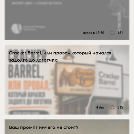
Вчера в 13:50
151
Cracker Barrel, или провал который начался
задолго до логотипа
4 Авг
315
Ваш промпт ничего не стоит?