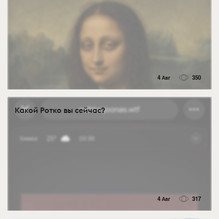
4 Авг
350
Какой Ротко вы сейчас?
4 Авг
317