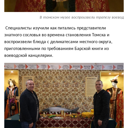
В томском музее воспроизвели трапезу воевод
Специалисты изучили как питались представители
знатного сословья во времена становления Томска и
воспроизвели блюда с деликатесами местного округа,
приготовленными по требованиям Барской книги из
воеводской канцелярии.