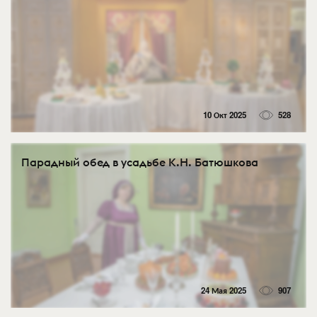
10 Окт 2025
528
Парадный обед в усадьбе К.Н. Батюшкова
24 Мая 2025
907