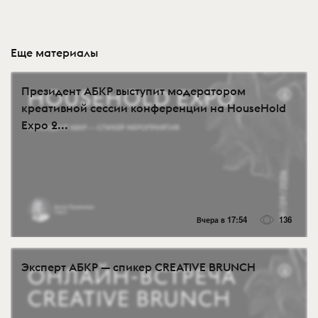
Еще материалы
Президент АБКР выступит модератором
креативной сессии конференции на HouseHold
Expo 2...
Вчера в 17:54
136
Эксперт АБКР — спикер CREATIVE BRUNCH