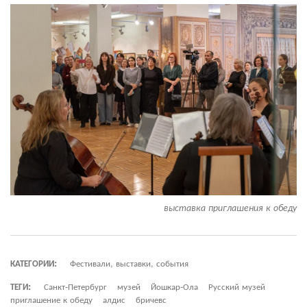
выставка приглашения к обеду
КАТЕГОРИИ:
Фестивали, выставки, события
ТЕГИ:
Санкт-Петербург
музей
Йошкар-Ола
Русский музей
приглашение к обеду
алдис
бричевс