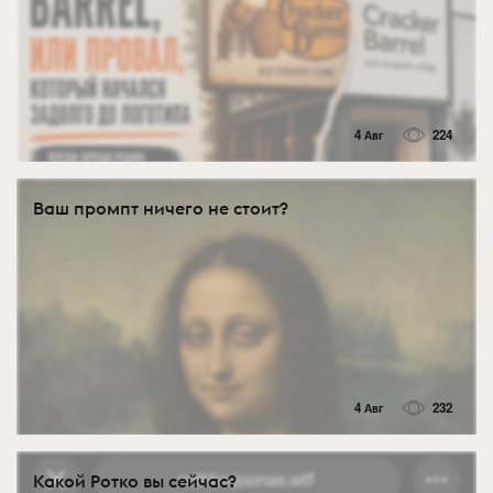
4 Авг
224
Ваш промпт ничего не стоит?
4 Авг
232
Какой Ротко вы сейчас?