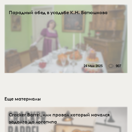
Парадный обед в усадьбе К.Н. Батюшкова
24 Мая 2025
907
Еще материалы
Cracker Barrel, или провал который начался
задолго до логотипа