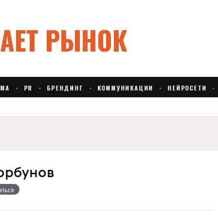
орбунов
аться