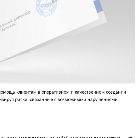
помощь клиентам в оперативном и качественном создании
мизируя риски, связанные с возможными нарушениями
ых зон могут повлечь за собой серьезные последствия — от