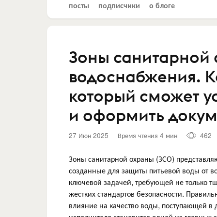
посты
подписчики
о блоге
Зоны санитарной 
водоснабжения. К
который сможет у
и оформить доку
27 Июн 2025
Время чтения 4 мин
462
Зоны санитарной охраны (ЗСО) представляю
созданные для защиты питьевой воды от во
ключевой задачей, требующей не только т
жестких стандартов безопасности. Правил
влияние на качество воды, поступающей в 
исполнителя становится одной из главных з