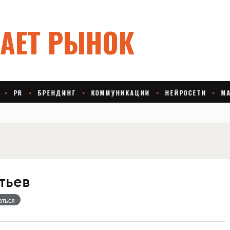
тьев
аться