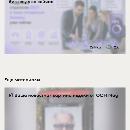
бизнесу уже сейчас
29 Июл
258
Еще материалы
📰 Ваша новостная картина недели от OOH Mag