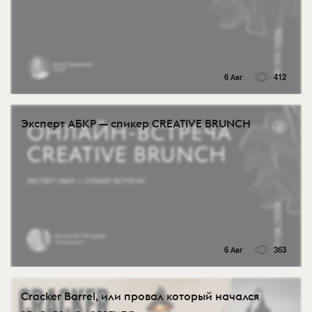
6 Авг
412
Эксперт АБКР — спикер CREATIVE BRUNCH
6 Авг
363
Cracker Barrel, или провал который начался