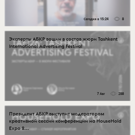
Сегодня в 15:24
8
Эксперты АБКР вошли в состав жюри Tashkent
International Advertising Festival
7 Авг
288
Президент АБКР выступит модератором
креативной сессии конференции на HouseHold
Expo 2...