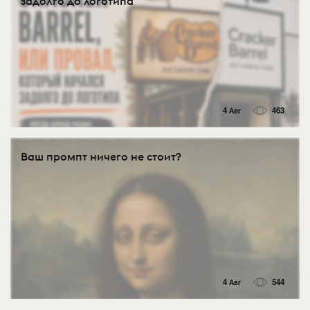
задолго до логотипа
4 Авг
463
Ваш промпт ничего не стоит?
4 Авг
544