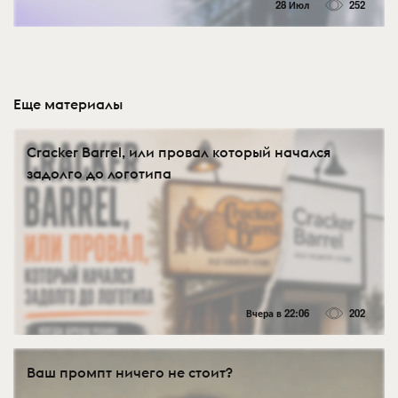
28 Июл
252
Еще материалы
Cracker Barrel, или провал который начался
задолго до логотипа
Вчера в 22:06
202
Ваш промпт ничего не стоит?