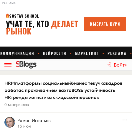
РЕКЛАМА
Войти
HRMплатформы социальныйбизнес текучкакадров
работас проживанием вахта2026 устойчивость
HRтренды логистика складскойперсонал
0 материалов
Роман Игнатьев
15 июн