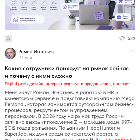
522
Роман Игнатьев
27 мая
Какие сотрудники приходят на рынок сейчас
и почему с ними сложно
Digital (web-дизайн, интернет-реклама и продвижение, интернет-сообщества и блоги, интернет-коммуникации, мобильный маркетинг, реклама на цифровых экранах)
Меня зовут Роман Игнатьев. Я работаю в HR и
клиентском сервисе и представляю компанию Mega
Personal, которая занимается аутсорсингом бизнес-
процессов, рекрутментом и управлением
персоналом. В 2026 году на рынок труда России
активно выходит поколение Z — молодые люди 1997–
2012 годов рождения. По данным HeadHunter и
SuperJob, их доля среди соискателей растет, а
количество резюме от кандидатов 18-24...
подробнее