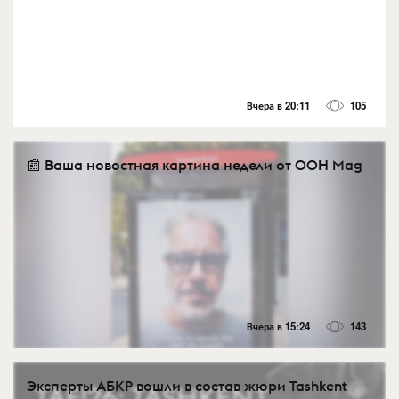
Вчера в 20:11
105
📰 Ваша новостная картина недели от OOH Mag
Вчера в 15:24
143
Эксперты АБКР вошли в состав жюри Tashkent