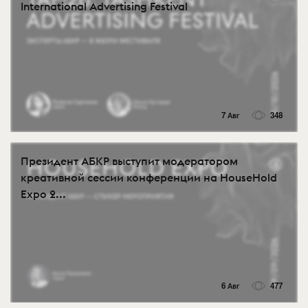
International Advertising Festival
7 Авг
348
Президент АБКР выступит модератором
креативной сессии конференции на HouseHold
Expo 2...
6 Авг
477