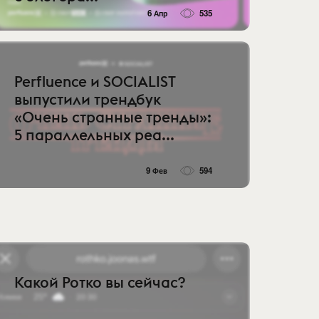
6 Апр
535
Perfluence и SOCIALIST
выпустили трендбук
«Очень странные тренды»:
5 параллельных реа...
9 Фев
594
Какой Ротко вы сейчас?