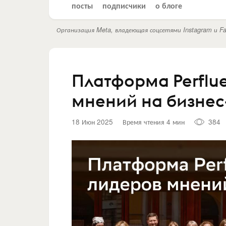
посты
подписчики
о блоге
Организация Meta, владеющая соцсетями Instagram и Fa
Платформа Perflu
мнений на бизнес
18 Июн 2025
Время чтения 4 мин
384