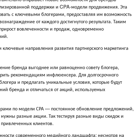
ализированной поддержки и CPA-модели продвижения. Эта
овать с ключевыми блогерами, предоставляя им возможность
вознаграждение от каждого достигнутого результата. Таким
прирост вовлеченности и продаж, одновременно
ний.
и ключевые направления развития партнерского маркетинга
ение бренда выгоднее или равноценно совету блогера,
ерить рекомендациям инфлюенсера. Для долгосрочного
блогера и предлагать уникальные условия, которые будут
ий бренда и отличаться от акций, используемых
герами по модели СРА — постоянное обновление предложений,
нужны разные акции. Так тестируя разные виды скидок и
 привлеченных клиентов.
ности современного медийного ландшафта: несмотря на