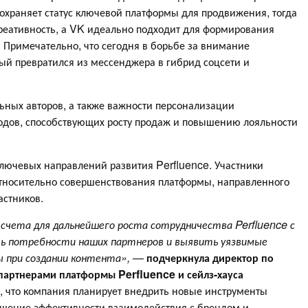
сохраняет статус ключевой платформы для продвижения, тогда
креативность, а VK идеально подходит для формирования
. Примечательно, что сегодня в борьбе за внимание
ый превратился из мессенджера в гибрид соцсети и
ьных авторов, а также важности персонализации
ов, способствующих росту продаж и повышению лояльности
лючевых направлений развития Perfluence. Участники
тносительно совершенствования платформы, направленного
астников.
счета для дальнейшего роста сотрудничества Perfluence с
ть потребности наших партнеров и выявить уязвимые
 при создании контента»,
—
подчеркнула директор по
артнерами платформы Perfluence и сейлз-хауса
 что компания планирует внедрить новые инструменты
ышение эффективности взаимодействия с брендом и