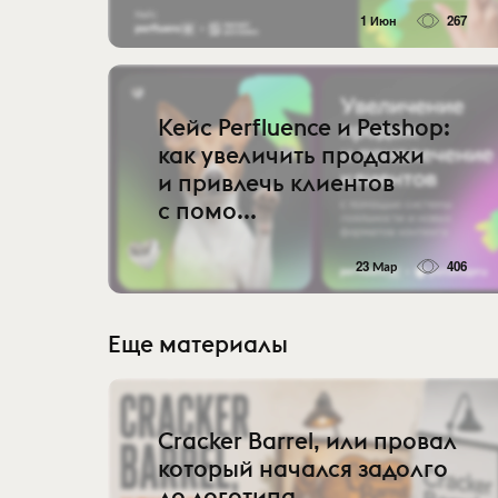
1 Июн
267
Кейс Perfluence и Petshop:
как увеличить продажи
и привлечь клиентов
с помо...
23 Мар
406
Еще материалы
Cracker Barrel, или провал
который начался задолго
до логотипа