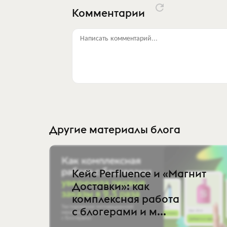
Комментарии
Написать комментарий...
Другие материалы блога
Кейс Perfluence и «Магнит
Доставки»: как
комплексная работа
с блогерами и м...