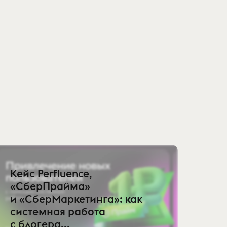
Кейс Perfluence,
«СберПрайма»
и «СберМаркетинга»: как
системная работа
с блогера...