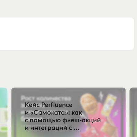
Кейс Perfluence
и «Самоката»: как
с помощью флеш-акций
и интеграций с ...