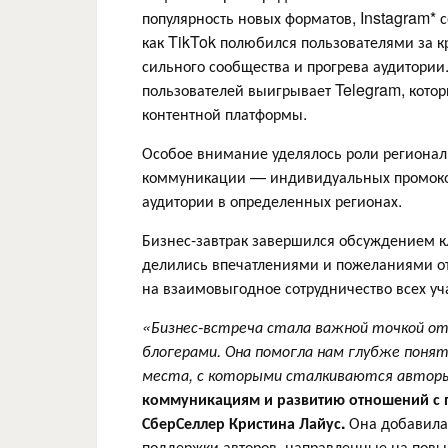
популярность новых форматов, Instagram* 
как TikTok полюбился пользователями за 
сильного сообщества и прогрева аудитории
пользователей выигрывает Telegram, котор
контентной платформы.
Особое внимание уделялось роли регионал
коммуникации — индивидуальных промокод
аудитории в определенных регионах.
Бизнес-завтрак завершился обсуждением к
делились впечатлениями и пожеланиями о
на взаимовыгодное сотрудничество всех уч
«Бизнес-встреча стала важной точкой от
блогерами. Она помогла нам глубже поня
места, с которыми сталкиваются авторы
коммуникациям и развитию отношений с п
СберСеллер Кристина Лайус.
Она добавила,
поддержки авторов, направленные на пов