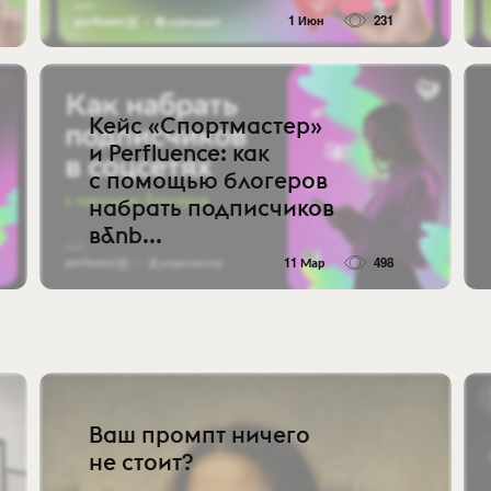
1 Июн
231
Кейс «Спортмастер»
и Perfluence: как
с помощью блогеров
набрать подписчиков
в&nb...
11 Мар
498
Ваш промпт ничего
не стоит?