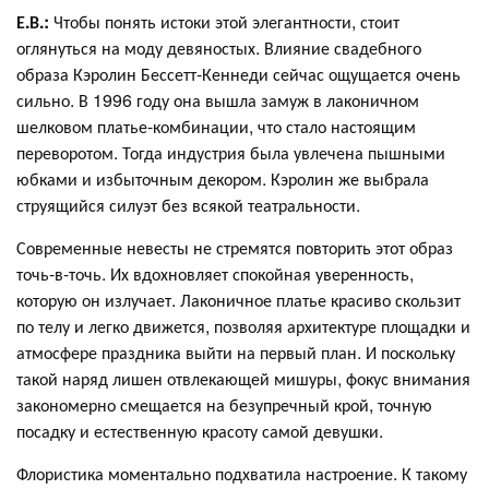
Е.В.:
Чтобы понять истоки этой элегантности, стоит
оглянуться на моду девяностых. Влияние свадебного
образа Кэролин Бессетт-Кеннеди сейчас ощущается очень
сильно. В 1996 году она вышла замуж в лаконичном
шелковом платье-комбинации, что стало настоящим
переворотом. Тогда индустрия была увлечена пышными
юбками и избыточным декором. Кэролин же выбрала
струящийся силуэт без всякой театральности.
Современные невесты не стремятся повторить этот образ
точь-в-точь. Их вдохновляет спокойная уверенность,
которую он излучает. Лаконичное платье красиво скользит
по телу и легко движется, позволяя архитектуре площадки и
атмосфере праздника выйти на первый план. И поскольку
такой наряд лишен отвлекающей мишуры, фокус внимания
закономерно смещается на безупречный крой, точную
посадку и естественную красоту самой девушки.
Флористика моментально подхватила настроение. К такому