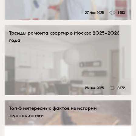
27 Ноя 2025
1453
Тренды ремонта квартир в Москве 2025–2026
года
26 Ноя 2025
3372
Топ-5 интересных фактов из истории
журналистики