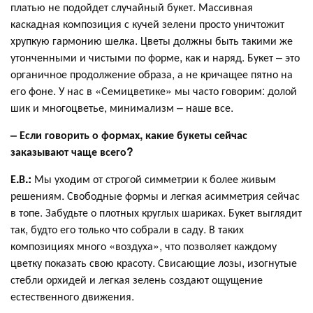
платью не подойдет случайный букет. Массивная
каскадная композиция с кучей зелени просто уничтожит
хрупкую гармонию шелка. Цветы должны быть такими же
утонченными и чистыми по форме, как и наряд. Букет – это
органичное продолжение образа, а не кричащее пятно на
его фоне. У нас в «Семицветике» мы часто говорим: долой
шик и многоцветье, минимализм – наше все.
– Если говорить о формах, какие букеты сейчас
заказывают чаще всего?
Е.В.:
Мы уходим от строгой симметрии к более живым
решениям. Свободные формы и легкая асимметрия сейчас
в топе. Забудьте о плотных круглых шариках. Букет выглядит
так, будто его только что собрали в саду. В таких
композициях много «воздуха», что позволяет каждому
цветку показать свою красоту. Свисающие лозы, изогнутые
стебли орхидей и легкая зелень создают ощущение
естественного движения.