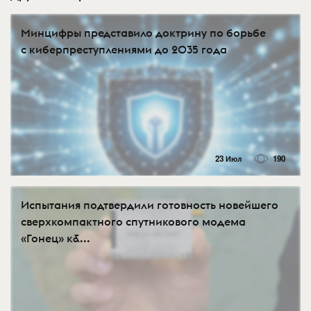
Минцифры представило доктрину по борьбе
с киберпреступлениями до 2035 года
23 Июл
190
Испытания подтвердили готовность новейшего
сверхкомпактного спутникового модема
«Гонец» к&...