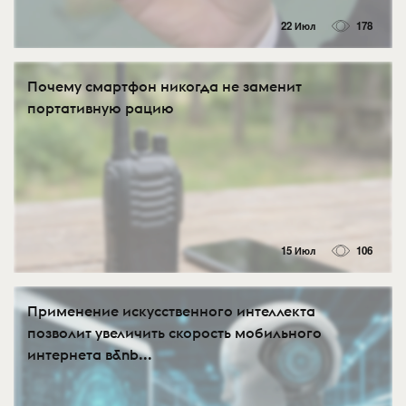
22 Июл
178
Почему смартфон никогда не заменит
портативную рацию
15 Июл
106
Применение искусственного интеллекта
позволит увеличить скорость мобильного
интернета в&nb...