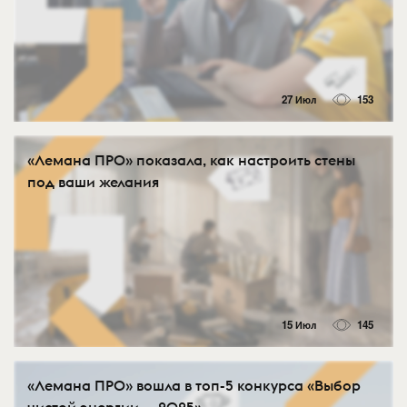
27 Июл
153
«Лемана ПРО» показала, как настроить стены
под ваши желания
15 Июл
145
«Лемана ПРО» вошла в топ-5 конкурса «Выбор