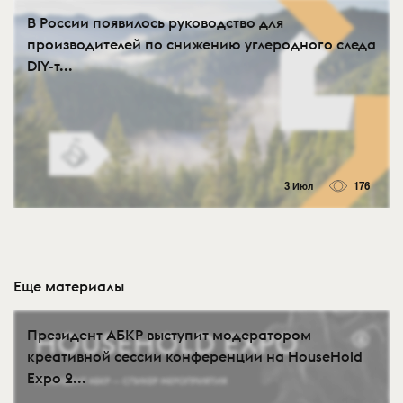
В России появилось руководство для
производителей по снижению углеродного следа
DIY-т...
3 Июл
176
Еще материалы
Президент АБКР выступит модератором
креативной сессии конференции на HouseHold
Expo 2...