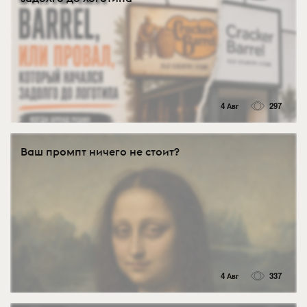
4 Авг
297
Ваш промпт ничего не стоит?
4 Авг
337