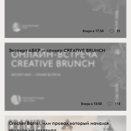
Вчера в 17:54
91
Эксперт АБКР — спикер CREATIVE BRUNCH
Вчера в 13:50
114
Cracker Barrel, или провал который начался
задолго до логотипа