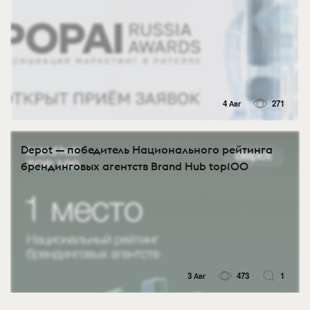
4 Авг
271
Depot — победитель Национального рейтинга
брендинговых агентств Brand Hub top100
3 Авг
473
1