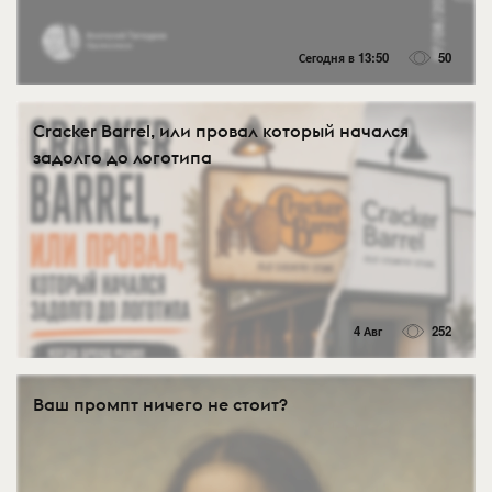
Сегодня в 13:50
50
Cracker Barrel, или провал который начался
задолго до логотипа
4 Авг
252
Ваш промпт ничего не стоит?