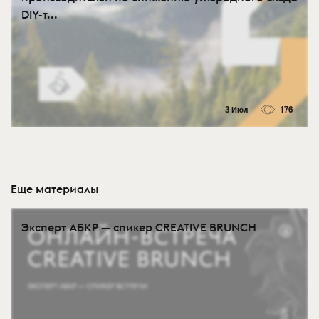
DIY-т...
3 Июл
176
Еще материалы
Эксперт АБКР — спикер CREATIVE BRUNCH