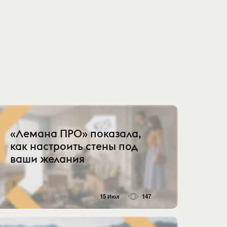
«Лемана ПРО» показала,
как настроить стены под
ваши желания
15 Июл
147