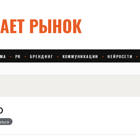
О
аться