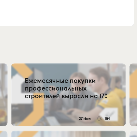
Ежемесячные покупки
профессиональных
строителей выросли на 17%
27 Июл
154