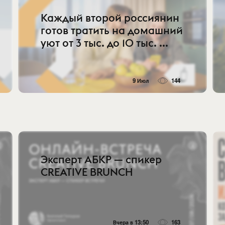
Каждый второй россиянин
готов тратить на домашний
уют от 3 тыс. до 10 тыс. ...
9 Июл
144
Эксперт АБКР — спикер
CREATIVE BRUNCH
Вчера в 13:50
163