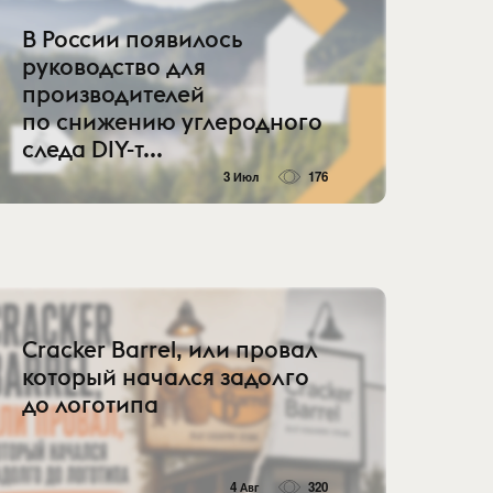
В России появилось
руководство для
производителей
по снижению углеродного
следа DIY-т...
3 Июл
176
Cracker Barrel, или провал
который начался задолго
до логотипа
4 Авг
320