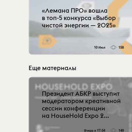
«Лемана ПРО» вошла
в топ-5 конкурса «Выбор
чистой энергии — 2025»
10 Июл
158
Еще материалы
Президент АБКР выступит
модератором креативной
сессии конференции
на HouseHold Expo 2...
Вчера в 17:54
149