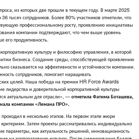
проса, из которых две прошли в текущем году. В марте 2025
 36 тысяч сотрудников. Более 80% участников отметили, что
ствующую профессиональному росту, проявлению инициативы
дования компании подтверждают, что чем выше уровень
е его продуктивность.
корпоративную культуру и философию управления, в которой
звитии бизнеса. Создание среды, способствующей проявлению
ьно сказывается на эффективности и устойчивости компании.
нность сотрудников, помогает наращивать
ческих целей. Наша победа на премии HR Force Awards
тие лидерства и доверительной корпоративной культуры
ется актуальным для отрасли», —
отметила Фатима Боташева,
онала компании «Лемана ПРО».
проходил в несколько этапов. На первом этапе жюри
м критериям. Затем проекты рассматривались индивидуально
ие параметры, как актуальность решений, инновационность
ние на корпоративную культуру. После суммирования баллов