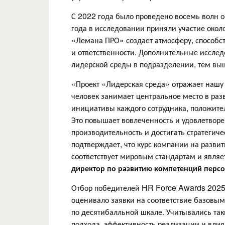
С 2022 года было проведено восемь волн о
года в исследовании приняли участие около
«Лемана ПРО» создает атмосферу, способ
и ответственности. Дополнительные иссле
лидерской среды в подразделении, тем выш
«Проект «Лидерская среда» отражает нашу 
человек занимает центральное место в ра
инициативы каждого сотрудника, положител
Это повышает вовлеченность и удовлетворе
производительность и достигать стратеги
подтверждает, что курс компании на разви
соответствует мировым стандартам и явля
директор по развитию компетенций перс
Отбор победителей HR Force Awards 2025 
оценивало заявки на соответствие базовы
по десятибалльной шкале. Учитывались так
подхода, эффективность реализации и влия