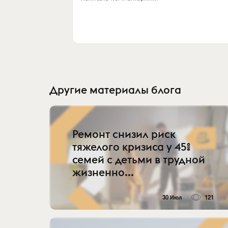
Другие материалы блога
Ремонт снизил риск
тяжелого кризиса у 45%
семей с детьми в трудной
жизненно...
30 Июл
121