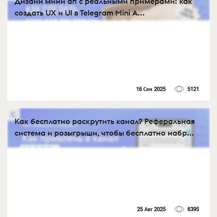
Дизайн мини ап с реальными примерами: как
создать UX и UI в Telegram Mini A...
16 Сен 2025
5121
Как бесплатно раскрутить канал? Реферальная
система и розыгрыши, чтобы бесплатно набр...
25 Авг 2025
6395