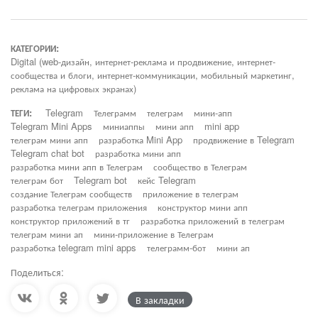
КАТЕГОРИИ:
Digital (web-дизайн, интернет-реклама и продвижение, интернет-
сообщества и блоги, интернет-коммуникации, мобильный маркетинг,
реклама на цифровых экранах)
ТЕГИ:
Telegram
Телеграмм
телеграм
мини-апп
Telegram Mini Apps
миниаппы
мини апп
mini app
телеграм мини апп
разработка Mini App
продвижение в Telegram
Telegram chat bot
разработка мини апп
разработка мини апп в Телеграм
сообщество в Телеграм
телеграм бот
Telegram bot
кейс Telegram
создание Телеграм сообществ
приложение в телеграм
разработка телеграм приложения
конструктор мини апп
конструктор приложений в тг
разработка приложений в телеграм
телеграм мини ап
мини-приложение в Телеграм
разработка telegram mini apps
телеграмм-бот
мини ап
Поделиться:
В закладки