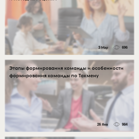
3 Мар
696
Этапы формирования команды и особенности
формирования команды по Такмену
26 Янв
984