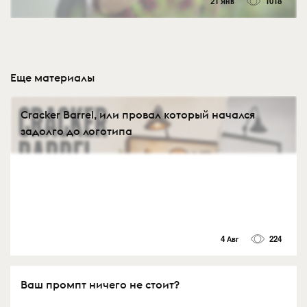
21 Янв
1018
Еще материалы
Cracker Barrel, или провал который начался
задолго до логотипа
4 Авг
224
Ваш промпт ничего не стоит?