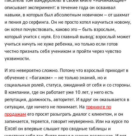
описывает эксперимент: в течение года он осваивал
навыки, в которых был абсолютным новичком – от шахмат
и пения до серфинга. Он не просто хотел научиться новому,
он хотел почувствовать, каково это – быть взрослым,
который учится с нуля. Его главный вывод: взрослый может
учиться ничуть не хуже ребенка, но только если готов
честно признать себя учеником и пройти через чувство
уязвимости.
И это невероятно сложно. Потому что взрослый приходит в
обучение с «багажом» – не только знаний, но и
социальных ролей, статуса, ожиданий от себя и со стороны.
В компании, где он работает уже 10 лет, у него есть
репутация, должность, авторитет. И вдруг он оказывается в
ситуации, где ничего не понимает. На
тренинге по
продажам
его просят разыграть диалог с клиентом, и он
запинается, теряется, говорит неуверенно. Или на курсе по
Excel он впервые слышит про сводные таблицы и
чувствует себя так, будто попал в чужую вселенную. И вот