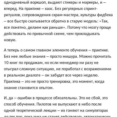
однодневный воркшоп, выдают стикеры и маркеры, и –
вперед. На практике – хаос. Без регулярных спринт-
ритуалов, сопровождения скрам-мастера, культуры фидбека
– все быстро скатывается обратно в старую модель: «Так,
все понятно, делаем как раньше». Потому что мозгу проще
действовать по привычной схеме, чем прокладывать
новую.
А теперь о самом главном элементе обучения – практике.
Без нее любые знания – просто мишура. Можно прочитать
10 книг по продажам, но если менеджер ни разу не
отыграл сложную ситуацию, не поработал с возражениями
в реальном диалоге – он забудет все через неделю.
Практика – это не просто тренировка, это момент, когда
знание становится опытом.
И, да – ошибки в процессе обязательны. Это не сбой, это
способ обучения. Пилотов не выпускают в небо после
одной теоретической лекции – их гоняют на симуляторах
до тех пор, пока рука не станет действовать автоматически.