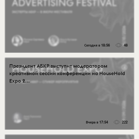
Сегодня в 18:56
48
Президент АБКР выступит модератором
креативной сессии конференции на HouseHold
Expo 2...
Вчера в 17:54
222