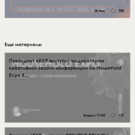
26 Янв
798
Еще материалы
Президент АБКР выступит модератором
креативной сессии конференции на HouseHold
Expo 2...
Вчера в 17:54
137