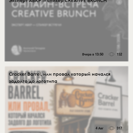
Эксперт АБКР — спикер CREATIVE BRUNCH
Вчера в 13:50
152
Cracker Barrel, или провал который начался
задолго до логотипа
4 Авг
317