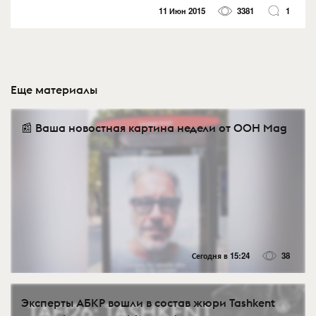
11 Июн 2015
3381
1
Еще материалы
📰 Ваша новостная картина недели от OOH Mag
Сегодня в 15:24
38
Эксперты АБКР вошли в состав жюри Tashkent