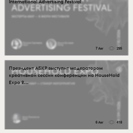
International Advertising Festival
7 Авг
295
Президент АБКР выступит модератором
креативной сессии конференции на HouseHold
Expo 2...
6 Авг
418