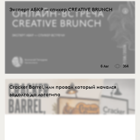
Эксперт АБКР — спикер CREATIVE BRUNCH
6 Авг
364
Cracker Barrel, или провал который начался
задолго до логотипа