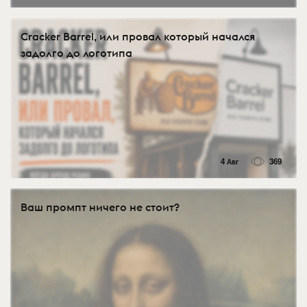
Cracker Barrel, или провал который начался
задолго до логотипа
4 Авг
369
Ваш промпт ничего не стоит?