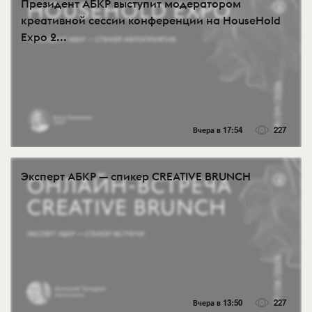
Президент АБКР выступит модератором
креативной сессии конференции на HouseHold
Expo 2...
Вчера в 17:54
227
Эксперт АБКР — спикер CREATIVE BRUNCH
Вчера в 13:50
227