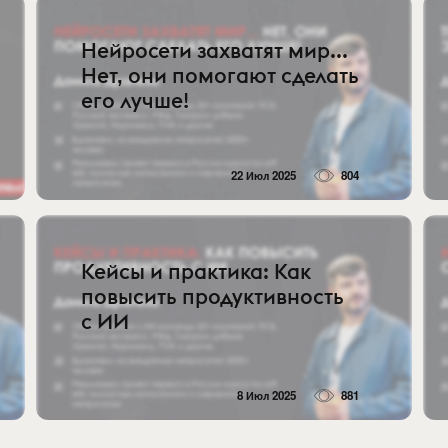
Нейросети захватят мир...
Нет, они помогают сделать
его лучше!
22 Июл 2025
804
Кейсы и практика: Как
повысить продуктивность
с ИИ
8 Июл 2025
881