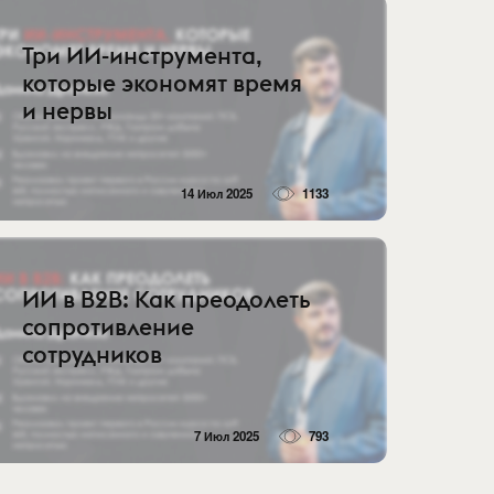
Три ИИ-инструмента,
которые экономят время
и нервы
14 Июл 2025
1133
ИИ в B2B: Как преодолеть
сопротивление
сотрудников
7 Июл 2025
793