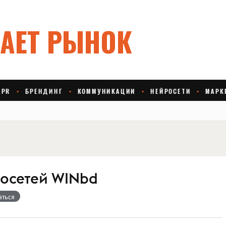
осетей WINbd
аться