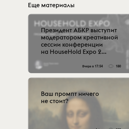
Еще материалы
Президент АБКР выступит
модератором креативной
сессии конференции
на HouseHold Expo 2...
Вчера в 17:54
180
Ваш промпт ничего
не стоит?