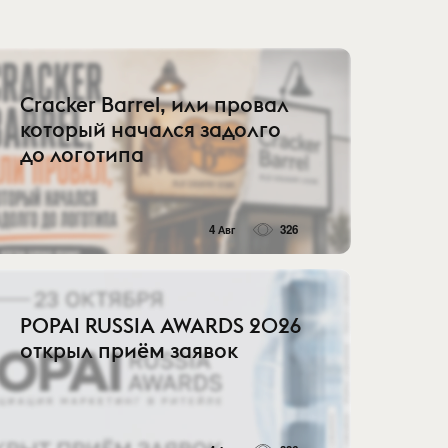
Cracker Barrel, или провал
который начался задолго
до логотипа
4 Авг
326
POPAI RUSSIA AWARDS 2026
открыл приём заявок