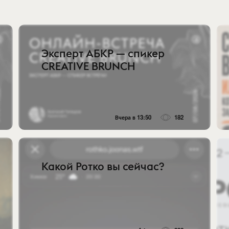
Эксперт АБКР — спикер
CREATIVE BRUNCH
Вчера в 13:50
182
Какой Ротко вы сейчас?