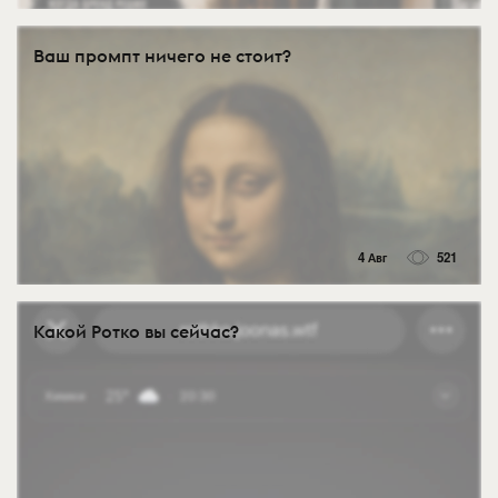
Ваш промпт ничего не стоит?
4 Авг
521
Какой Ротко вы сейчас?