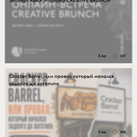
Эксперт АБКР — спикер CREATIVE BRUNCH
6 Авг
347
Cracker Barrel, или провал который начался
задолго до логотипа
4 Авг
454