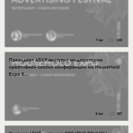
7 Авг
249
Президент АБКР выступит модератором
креативной сессии конференции на HouseHold
Expo 2...
6 Авг
387