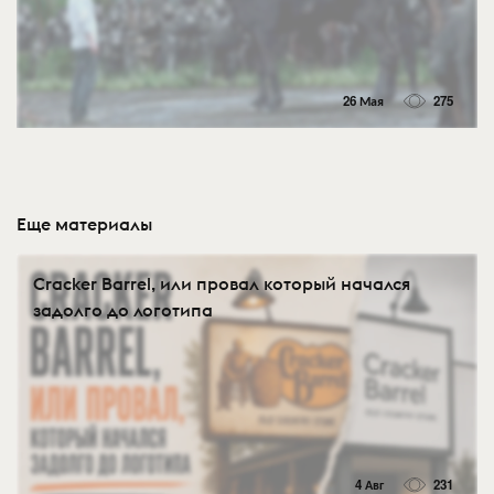
26 Мая
275
Еще материалы
Cracker Barrel, или провал который начался
задолго до логотипа
4 Авг
231