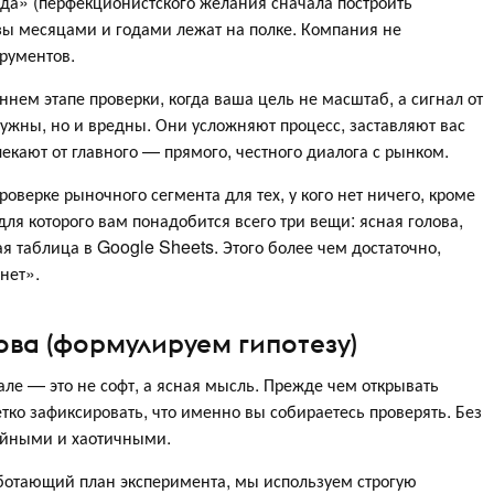
лода» (перфекционистского желания сначала построить
зы месяцами и годами лежат на полке. Компания не
трументов.
нем этапе проверки, когда ваша цель не масштаб, а сигнал от
нужны, но и вредны. Они усложняют процесс, заставляют вас
влекают от главного — прямого, честного диалога с рынком.
роверке рыночного сегмента для тех, у кого нет ничего, кроме
я которого вам понадобится всего три вещи: ясная голова,
ая таблица в Google Sheets. Этого более чем достаточно,
нет».
ова (формулируем гипотезу)
е — это не софт, а ясная мысль. Прежде чем открывать
тко зафиксировать, что именно вы собираетесь проверять. Без
чайными и хаотичными.
ботающий план эксперимента, мы используем строгую