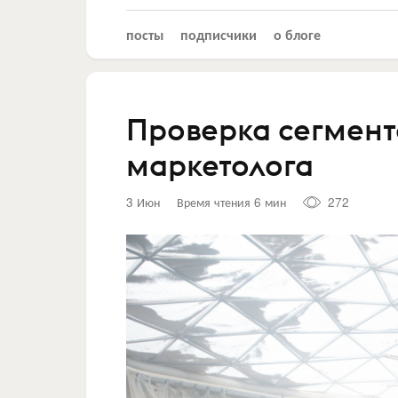
посты
подписчики
о блоге
Проверка сегмента
маркетолога
3 Июн
Время чтения 6 мин
272