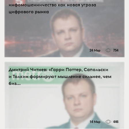
инфомошенничество как новая угроза
цифрового рынка
24 Мар
754
Дмитрий Читнев: «Гарри Поттер, Сапольски
и Толкин формируют мышление сильнее, чем
биз...
14 Мар
446