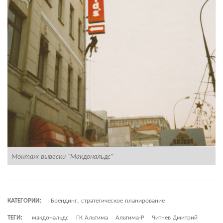
Монтаж вывески "Макдональдс"
М
КАТЕГОРИИ:
Брендинг, стратегическое планирование
ТЕГИ:
макдональдс
ГК Альтима
Альтима-Р
Читнев Дмитрий