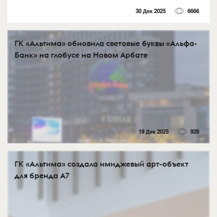
30 Дек 2025
6666
ГК «Альтима» обновила световые буквы «Альфа-
Банк» на глобусе на Новом Арбате
19 Дек 2025
928
ГК «Альтима» создала имиджевый арт-объект
для бренда A7