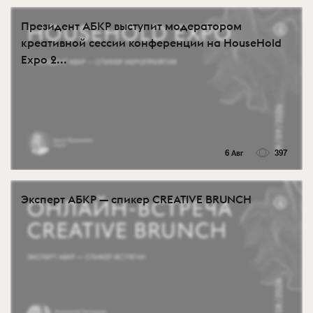
Президент АБКР выступит модератором
креативной сессии конференции на HouseHold
Expo 2...
6 Авг
397
Эксперт АБКР — спикер CREATIVE BRUNCH