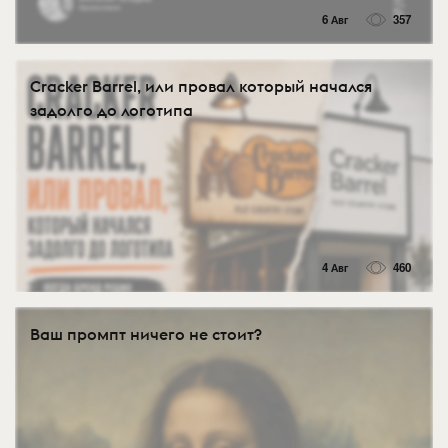
6 Авг
357
Cracker Barrel, или провал который начался
задолго до логотипа
4 Авг
460
Ваш промпт ничего не стоит?