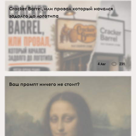
Cracker Barrel, или провал который начался
задолго до логотипа
4 Авг
231
Ваш промпт ничего не стоит?