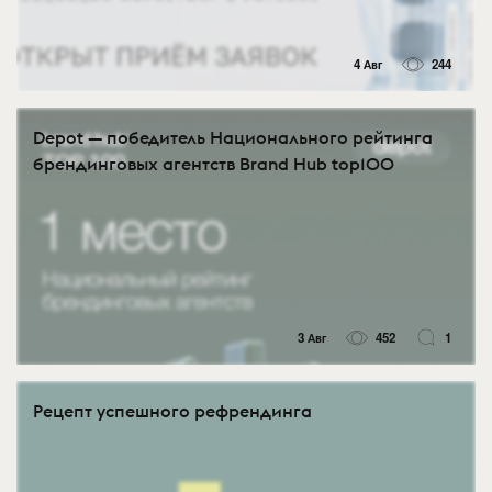
4 Авг
244
Depot — победитель Национального рейтинга
брендинговых агентств Brand Hub top100
3 Авг
452
1
Рецепт успешного рефрендинга