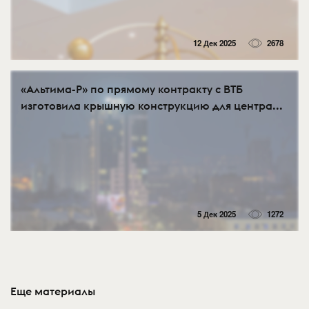
12 Дек 2025
2678
«Альтима-Р» по прямому контракту с ВТБ
изготовила крышную конструкцию для центра...
5 Дек 2025
1272
Еще материалы