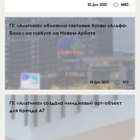
30 Дек 2025
6663
ГК «Альтима» обновила световые буквы «Альфа-
Банк» на глобусе на Новом Арбате
19 Дек 2025
912
ГК «Альтима» создала имиджевый арт-объект
для бренда A7