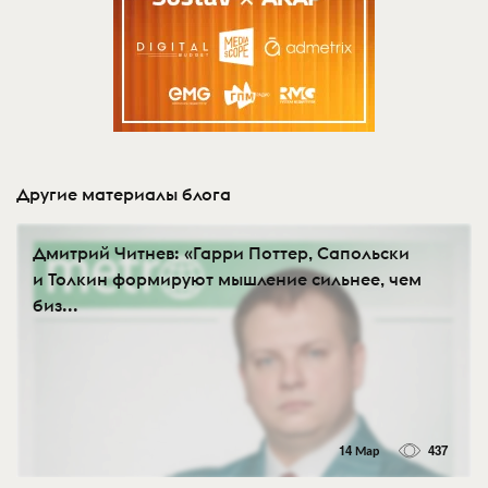
Другие материалы блога
Дмитрий Читнев: «Гарри Поттер, Сапольски
и Толкин формируют мышление сильнее, чем
биз...
14 Мар
437