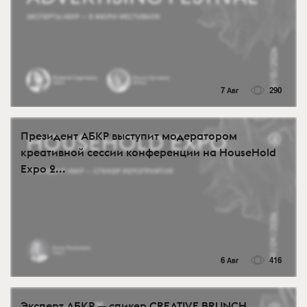
7 Авг
290
Президент АБКР выступит модератором
креативной сессии конференции на HouseHold
Expo 2...
6 Авг
416
Эксперт АБКР — спикер CREATIVE BRUNCH