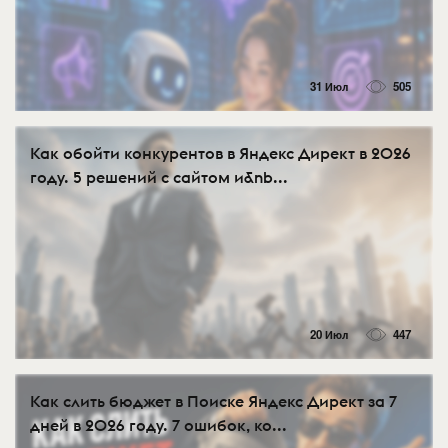
31 Июл
505
Как обойти конкурентов в Яндекс Директ в 2026
году. 5 решений с сайтом и&nb...
20 Июл
447
Как слить бюджет в Поиске Яндекс Директ за 7
дней в 2026 году. 7 ошибок, ко...