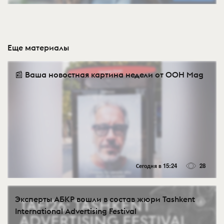
Еще материалы
📰 Ваша новостная картина недели от OOH Mag
Сегодня в 15:24
28
Эксперты АБКР вошли в состав жюри Tashkent
International Advertising Festival