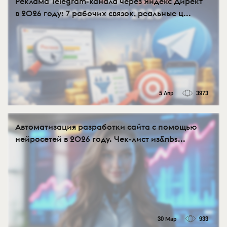
Реклама Telegram-канала через Яндекс Директ
в 2026 году: 7 рабочих связок, реальные ц...
5 Апр
3973
Автоматизация разработки сайта с помощью
нейросетей в 2026 году. Чек-лист из&nbs...
30 Мар
933