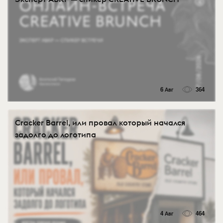
6 Авг
364
Cracker Barrel, или провал который начался
задолго до логотипа
4 Авг
464