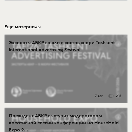
Еще материалы
Эксперты АБКР вошли в состав жюри Tashkent
International Advertising Festival
7 Авг
285
Президент АБКР выступит модератором
креативной сессии конференции на HouseHold
Expo 2...