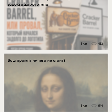
задолго до логотипа
4 Авг
463
Ваш промпт ничего не стоит?
4 Авг
544