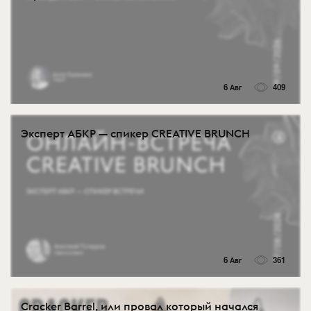
6 Авг
409
Эксперт АБКР — спикер CREATIVE BRUNCH
6 Авг
361
Cracker Barrel, или провал который начался