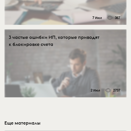
7 Июл
367
3 частые ошибки ИП, которые приводят
к блокировке счета
2 Июл
2737
Еще материалы