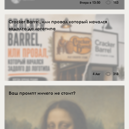
Вчера в 13:50
163
Cracker Barrel, или провал который начался
задолго до логотипа
4 Авг
318
Ваш промпт ничего не стоит?