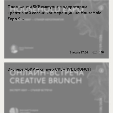
Президент АБКР выступит модератором
креативной сессии конференции на HouseHold
Expo 2...
Вчера в 17:54
146
Эксперт АБКР — спикер CREATIVE BRUNCH