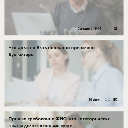
Сегодня в 16:14
28
Что должно быть передано при смене
бухгалтера
30 Июл
150
Пришло требование ФНС: что категорически
нельзя делать в первые сутки