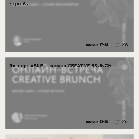
Expo 2...
Вчера в 17:54
208
Эксперт АБКР — спикер CREATIVE BRUNCH
Вчера в 13:50
201