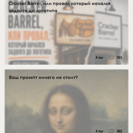
Cracker Barrel, или провал который начался
задолго до логотипа
4 Авг
351
Ваш промпт ничего не стоит?
4 Авг
382