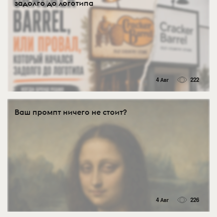
задолго до логотипа
4 Авг
222
Ваш промпт ничего не стоит?
4 Авг
226