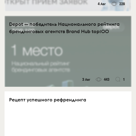
4 Авг
228
Depot — победитель Национального рейтинга
брендинговых агентств Brand Hub top100
3 Авг
443
1
Рецепт успешного рефрендинга