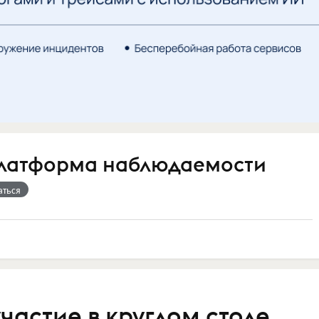
латформа наблюдаемости
аться
частие в круглом столе