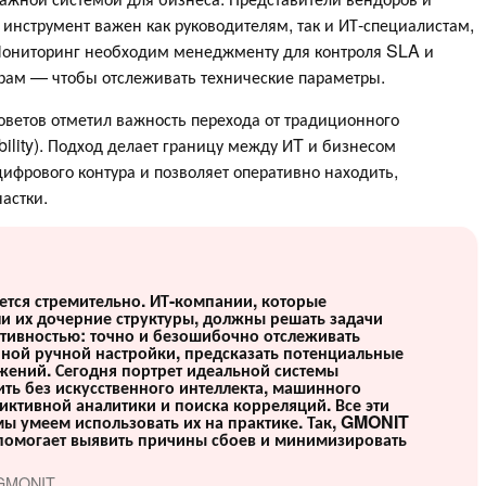
инструмент важен как руководителям, так и ИТ-специалистам,
Мониторинг необходим менеджменту для контроля SLA и
рам — чтобы отслеживать технические параметры.
ветов отметил важность перехода от традиционного
ility). Подход делает границу между ИT и бизнесом
цифрового контура и позволяет оперативно находить,
астки.
тся стремительно. ИТ-компании, которые
и их дочерние структуры, должны решать задачи
тивностью: точно и безошибочно отслеживать
нной ручной настройки, предсказать потенциальные
жений. Сегодня портрет идеальной системы
ть без искусственного интеллекта, машинного
иктивной аналитики и поиска корреляций. Все эти
мы умеем использовать их на практике. Так, GMONIT
 помогает выявить причины сбоев и минимизировать
р GMONIT