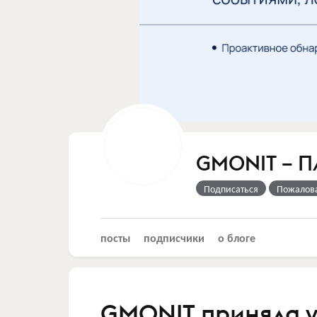
GMONIT – П
Подписаться
Пожалов
посты
подписчики
о блоге
GMONIT приняла у