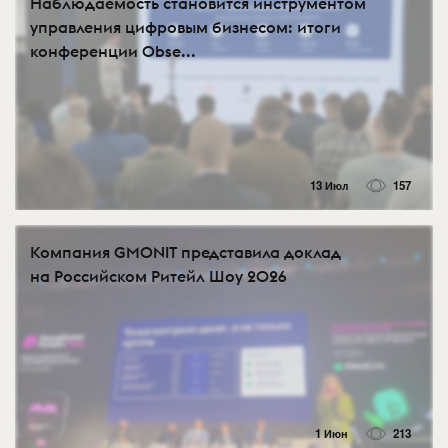
Наблюдаемость становится инструментом
управления цифровым бизнесом: итоги
конференции Obse...
13 Июл
157
Компания GMONIT представила доклад
на Российском Ритейл Шоу 2026
1 Июн
213