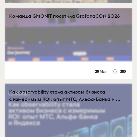
Команда GMONIT посетила GrafanaCON 2026
26 Мая
280
Как observability стала активом бизнеса
с измеримым ROI: опыт МТС, Альфа-Банка и ...