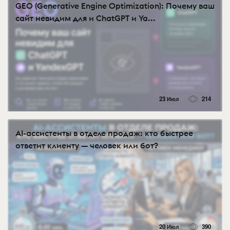
GEO (Generative Engine Optimization): Почему ваш
сайт невидим для и ChatGPT и Ya...
23 Июл
214
AI-ассистенты в отделе продаж: кто быстрее
ответит клиенту — человек или бот?
20 Июл
390